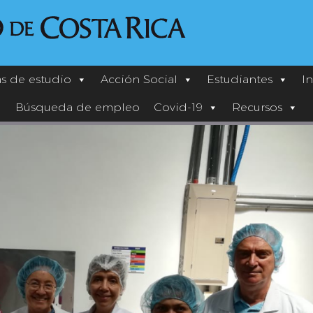
s de estudio
Acción Social
Estudiantes
I
Búsqueda de empleo
Covid-19
Recursos