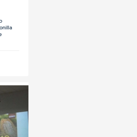
o
onilla
e