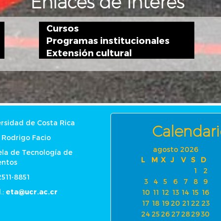
Enlaces de Interés
Cursos
Programas institucionales
Extensión cultural
rsidad de Costa Rica
Calendari
 Rodrigo Facio
agosto 2026
ela de Tecnología de
L
M
X
J
V
S
D
entos
1
2
 2511-8851
3
4
5
6
7
8
9
.:
eta@ucr.ac.cr
10
11
12
13
14
15
16
17
18
19
20
21
22
23
24
25
26
27
28
29
30