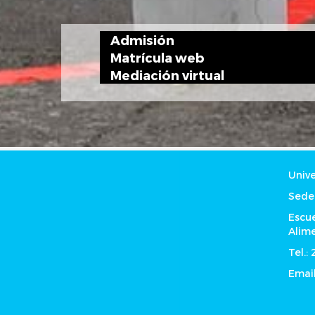
Admisión
Matrícula web
Mediación virtual
Unive
Sede
Escu
Alim
Tel.:
Email