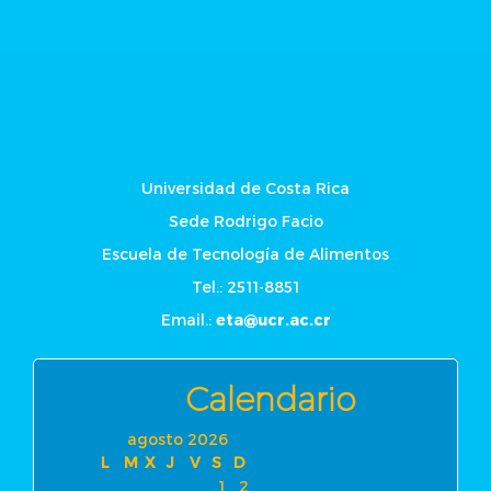
Universidad de Costa Rica
Sede Rodrigo Facio
Escuela de Tecnología de Alimentos
Tel.: 2511-8851
Email.:
eta@ucr.ac.cr
Calendario
agosto 2026
L
M
X
J
V
S
D
1
2